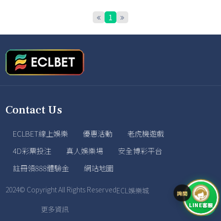
1
Contact Us
ECLBET線上娛樂
優惠活動
老虎機遊戲
4D彩票投注
真人娛樂場
安全博彩平台
註冊領888體驗金
網站地圖
2024© Copyright All Rights Reserved
ECL娛樂城
LINE客服
更多資訊