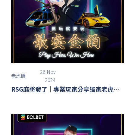
26 Nov
老虎機
2024
RSG麻將發了｜專業玩家分享獨家老虎機
破解密技，讓你贏得更多！